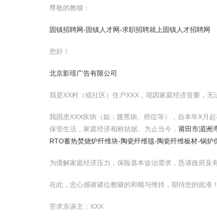
尊敬的教唆：
固镇招聘网-固镇人才网-求职招聘就上固镇人才招聘网
您好！
北京影瑶广告有限公司
我是XX村（或社区）住户XXX，现因家庭经济贫窭，
我因患XXX疾病（如：腹黑病、癌症等），自本年X月
保管生活，家庭经济相称拮据。为止当今，
莆田市湄洲
RTO蓄热焚烧炉纤维块-陶瓷纤维毯-陶瓷纤维板材-锅
为缓解家庭经济压力，保险基本诊治需求，恳请政府及
在此，忠心感谢诸位教唆的和顺与维持，期待您的批准
苦求东谈主：XXX