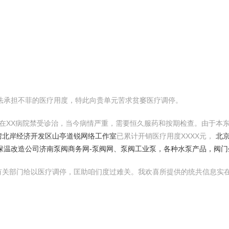
无法承担不菲的医疗用度，特此向贵单元苦求贫窭医疗调停。
起在XX病院禁受诊治，当今病情严重，需要恒久服药和按期检查。由于本
湾北岸经济开发区山亭道锐网络工作室
已累计开销医疗用度XXXX元，
北
炉保温改造公司
济南泵阀商务网-泵阀网、泵阀工业泵，各种水泵产品，阀
有关部门给以医疗调停，匡助咱们度过难关。我欢喜所提供的统共信息实
！