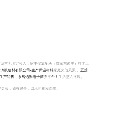
东谈主无固定收入，家中仅靠配头（或家东谈主）打零工
京涛凯建材有限公司-生产保温材料
家庭欠债累累，
五莲
门生产销售，泵阀选购电子商务平台！
生活堕入逆境。
在灵验，如有很是，愿承担相应牵累。