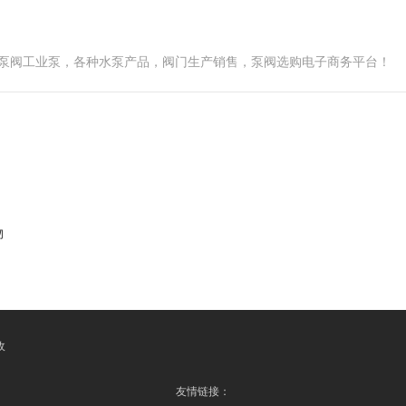
网、泵阀工业泵，各种水泵产品，阀门生产销售，泵阀选购电子商务平台！
物
收
友情链接：