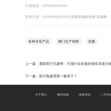
干系电话：XXXXXXXXXXX
苦求日历：XXXX年XX月XX日济南泵阀商务网-泵阀
各种水泵产品
阀门生产销售
贫窭
上一篇：
通策医疗吕建明：引颈行业发展的领军东谈主
下一篇：
医疗救援用度一般若干？
关于我们
服务指南
维修资讯
二手回